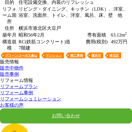
目的
住宅設備交換、内装のリフレッシュ
リフォ
リビング・ダイニング、キッチン（LDK）、洋室、
ーム箇
浴室、洗面所、トイレ、洋室、風呂、床、壁 他
所
住所
横浜市港北区大豆戸
2
築年月
昭和56年2月
専有面積
63.12m
構造規
RC(鉄筋コンクリート)造
費用(税別)
492万円
模
7階建
グリーンコーポ大倉山
マンション
施工事例
横浜市
港北区
販売情報
販売中物件
販売事例
リフォーム情報
リフォームプラン
リフォーム事例
リフォームシュミレーション
お客様の声
お問い合わせ