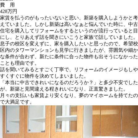
費 用
428万円
家賃を払うのがもったいないと思い、新築を購入しようかと考
えていました。しかし新築は高いなぁと悩んでいた時に、中古
住宅を購入してリフォームをするというのが流行っていると目
にし、とりあえず話を聞きにいこうと家族で話していました。
息子の校区を変えずに、家を購入したいと思ったので、希望校
区内のタワーマンションも見学に行きましたが、雰囲気や細か
な条件が合わず、新たに条件に合った物件も出そうになかった
ことも理由です。
話を聞いてみるとすごく丁寧で、リフォームのイメージもしや
すくすぐに物件を決めてしまいました。
「本当に中古できれいになるのだろうか？」と多少不安でした
が、新築と見間違える程きれいになり、正直驚きました。
月々の支払いも家賃より安くなり、夢のマイホームを持てたの
で大満足です。